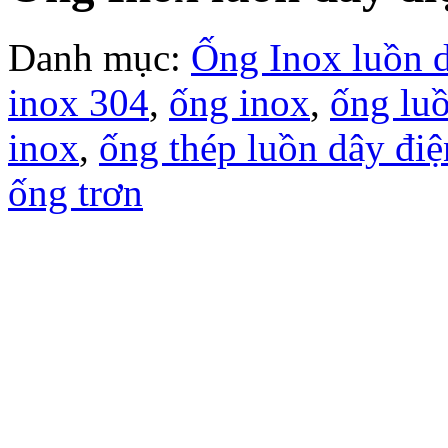
Danh mục:
Ống Inox luồn 
inox 304
,
ống inox
,
ống luồ
inox
,
ống thép luồn dây điệ
ống trơn