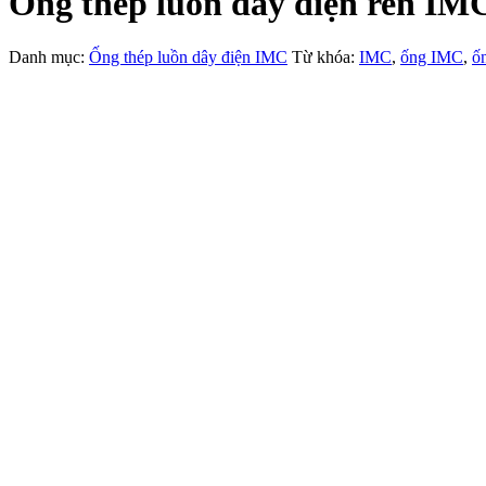
Ống thép luồn dây điện ren IM
Danh mục:
Ống thép luồn dây điện IMC
Từ khóa:
IMC
,
ống IMC
,
ố