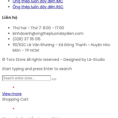
Ống thép luồn dây điện IMC
Ống thép luồn dây điện RSC
Liên hệ
Thứ hai - Thứ 7: 8:00 - 17:00
kinhdoanh@ongthepluondaydien.com
(028) 37 115 015
110/62C Lê Văn Khương - Xã Đông Thạnh - Huyện Hóc
Môn - TP HCM
© Toro Store All rights reserved – Designed by LA-Studio
Start typing and press Enter to search
View more
Shopping Cart