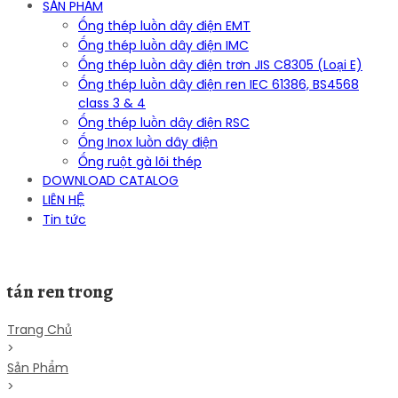
SẢN PHẨM
Ống thép luồn dây điện EMT
Ống thép luồn dây điện IMC
Ống thép luồn dây điện trơn JIS C8305 (Loại E)
Ống thép luồn dây điện ren IEC 61386, BS4568
class 3 & 4
Ống thép luồn dây điện RSC
Ống Inox luồn dây điện
Ống ruột gà lõi thép
DOWNLOAD CATALOG
LIÊN HỆ
Tin tức
tán ren trong
Trang Chủ
>
Sản Phẩm
>