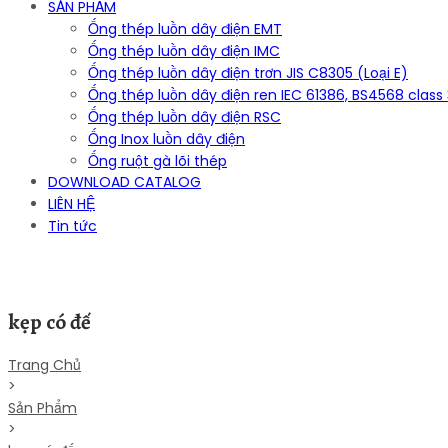
SẢN PHẨM
Ống thép luồn dây điện EMT
Ống thép luồn dây điện IMC
Ống thép luồn dây điện trơn JIS C8305 (Loại E)
Ống thép luồn dây điện ren IEC 61386, BS4568 class
Ống thép luồn dây điện RSC
Ống Inox luồn dây điện
Ống ruột gà lõi thép
DOWNLOAD CATALOG
LIÊN HỆ
Tin tức
kẹp có đế
Trang Chủ
>
Sản Phẩm
>