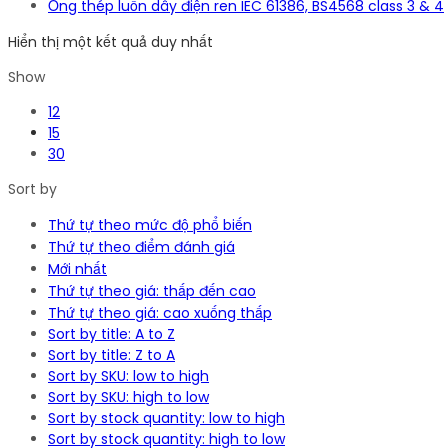
Sort by title: A to Z
Sort by title: Z to A
Sort by SKU: low to high
Sort by SKU: high to low
Sort by stock quantity: low to high
Sort by stock quantity: high to low
Sort by product ID: low to high
Quick Shop
Đọc tiếp
Kẹp ống thép ren IMC có đế
Quick Shop
Đọc tiếp
Facebook
Twitter
Youtube
Linkedin
Giới thiệu công ty
Công ty TNHH Ống Điện Việt Nam chuyên cung cấp các sản phẩm