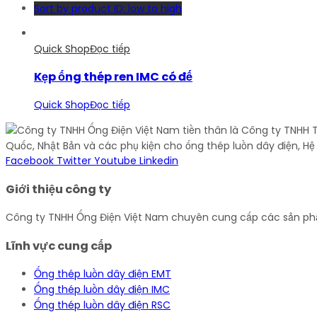
Lĩnh vực cung cấp
Ống thép luồn dây điện EMT
Ống thép luồn dây điện IMC
Ống thép luồn dây điện RSC
Liên hệ
Thứ hai - Thứ 7: 8:00 - 17:00
kinhdoanh@ongthepluondaydien.com
(028) 37 115 015
110/62C Lê Văn Khương - Xã Đông Thạnh - Huyện Hóc Mô
© Toro Store All rights reserved – Designed by LA-Studio
Start typing and press Enter to search
View more
Shopping Cart