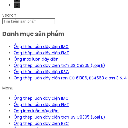
Ống thép luồn dây điện IMC
Ống thép luồn dây điện EMT
Ống Inox luồn dây điện
Ống thép luồn dây điện trơn JIS C8305 (Loại E)
Ống thép luồn dây điện RSC
Ống thép luồn dây điện ren IEC 61386, BS4568 class 3 & 4
Hiển thị một kết quả duy nhất
Show
12
15
30
Sort by
Thứ tự theo mức độ phổ biến
Thứ tự theo điểm đánh giá
Mới nhất
Thứ tự theo giá: thấp đến cao
Thứ tự theo giá: cao xuống thấp